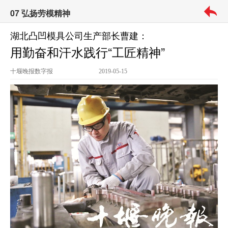
07 弘扬劳模精神
湖北凸凹模具公司生产部长曹建：
用勤奋和汗水践行“工匠精神”
十堰晚报
数字报
2019-05-15