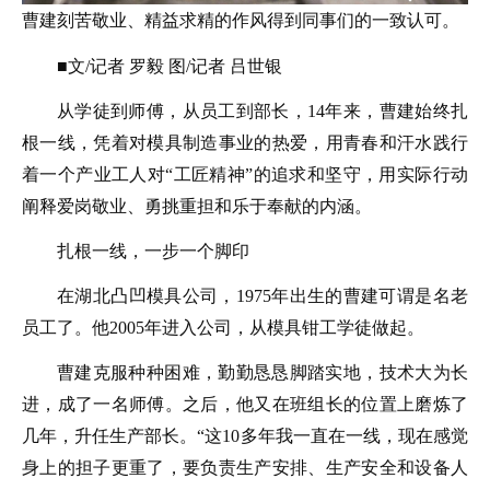
曹建刻苦敬业、精益求精的作风得到同事们的一致认可。
■文/记者 罗毅 图/记者 吕世银
从学徒到师傅，从员工到部长，14年来，曹建始终扎
根一线，凭着对模具制造事业的热爱，用青春和汗水践行
着一个产业工人对“工匠精神”的追求和坚守，用实际行动
阐释爱岗敬业、勇挑重担和乐于奉献的内涵。
扎根一线，一步一个脚印
在湖北凸凹模具公司，1975年出生的曹建可谓是名老
员工了。他2005年进入公司，从模具钳工学徒做起。
曹建克服种种困难，勤勤恳恳脚踏实地，技术大为长
进，成了一名师傅。之后，他又在班组长的位置上磨炼了
几年，升任生产部长。“这10多年我一直在一线，现在感觉
身上的担子更重了，要负责生产安排、生产安全和设备人