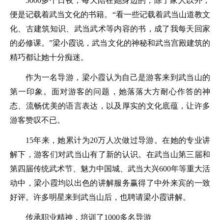
5000多个日夜，每天陪在她身边的，除了家人以外，
便是记载着武当文化的书籍。“看一些记载着武当山道教文
化、古建筑知识、武当武术等内容的书，成了我每天回家
的必修课。”梁小霞说，武当文化的神秘和武当宫殿建筑的
精巧都让她十分痴迷。
作为一名导游，梁小霞认为自己是游客来到武当山的
第一印象。面对游客的问题，她落落大方耐心作答的神
态、流畅优美的语言表达，以及厚实的文化底蕴，让许多
游客赞叹不已。
15年来，她累计为20万人次做过导游。在她的专业讲
解下，游客们对武当山有了新的认识。在武当山第三届和
第四届传统武术节、魅力中国城、武当大兴600年等重大活
动中，梁小霞均以出色的讲解服务赢得了中外来宾的一致
好评。许多明星来到武当山后，也聘请梁小霞讲解。
传承职业精神，培训了1000多名导游