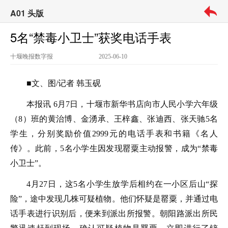
A01 头版
5名“禁毒小卫士”获奖电话手表
十堰晚报
数字报
2025-06-10
■文、图/记者 韩玉砚
本报讯 6月7日，十堰市新华书店向市人民小学六年级
（8）班的黄治博、金湧承、王梓鑫、张迪西、张天驰5名
学生，分别奖励价值2999元的电话手表和书籍《名人
传》。此前，5名小学生因发现罂粟主动报警，成为“禁毒
小卫士”。
4月27日，这5名小学生放学后相约在一小区后山“探
险”，途中发现几株可疑植物。他们怀疑是罂粟，并通过电
话手表进行识别后，便来到派出所报警。朝阳路派出所民