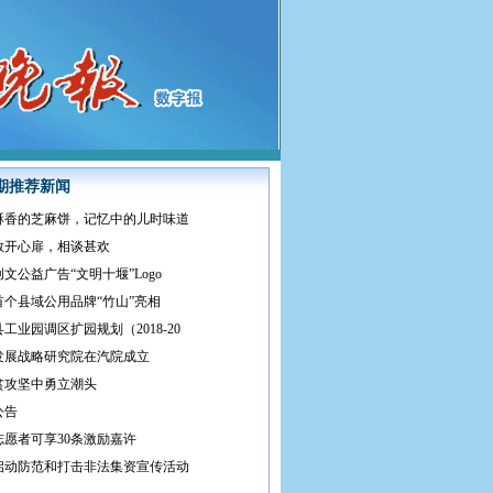
期推荐新闻
酥香的芝麻饼，记忆中的儿时味道
敞开心扉，相谈甚欢
文公益广告“文明十堰”Logo
首个县域公用品牌“竹山”亮相
工业园调区扩园规划（2018-20
发展战略研究院在汽院成立
贫攻坚中勇立潮头
公告
志愿者可享30条激励嘉许
启动防范和打击非法集资宣传活动