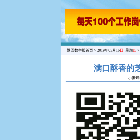
返回数字报首页
> 2019年05月16
日
星期
四
满口酥香的
小蜜蜂