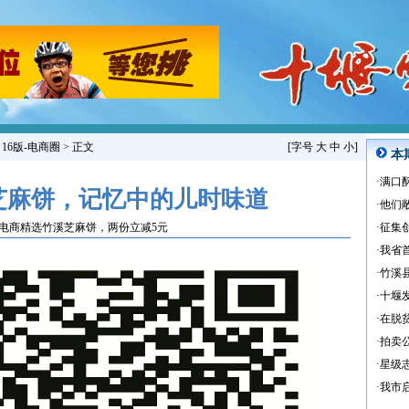
>
16版-电商圈
> 正文
[字号
大
中
小
]
本
·
满口
芝麻饼，记忆中的儿时味道
·
他们
电商精选竹溪芝麻饼，两份立减5元
·
征集创
·
我省
·
竹溪县
·
十堰
·
在脱
·
拍卖
·
星级
·
我市