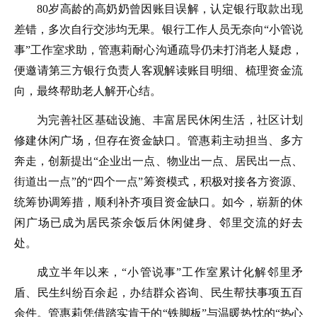
80岁高龄的高奶奶曾因账目误解，认定银行取款出现
差错，多次自行交涉均无果。银行工作人员无奈向“小管说
事”工作室求助，管惠莉耐心沟通疏导仍未打消老人疑虑，
便邀请第三方银行负责人客观解读账目明细、梳理资金流
向，最终帮助老人解开心结。
为完善社区基础设施、丰富居民休闲生活，社区计划
修建休闲广场，但存在资金缺口。管惠莉主动担当、多方
奔走，创新提出“企业出一点、物业出一点、居民出一点、
街道出一点”的“四个一点”筹资模式，积极对接各方资源、
统筹协调筹措，顺利补齐项目资金缺口。如今，崭新的休
闲广场已成为居民茶余饭后休闲健身、邻里交流的好去
处。
成立半年以来，“小管说事”工作室累计化解邻里矛
盾、民生纠纷百余起，办结群众咨询、民生帮扶事项五百
余件。管惠莉凭借踏实肯干的“铁脚板”与温暖热忱的“热心