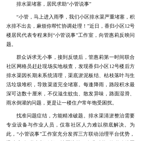
排水渠堵塞，居民求助“小管说事”
“小管，马上进入雨季，我们小区排水渠严重堵塞，积
水排不出去，麻烦你帮忙协调处理！”近日，香归小区12号
楼居民代表专程来到“小管说事”工作室，向管惠莉反映问
题。
群众诉求无小事，接到反馈后，管惠莉第一时间联合
社区网格员赶赴现场实地核查，发现香归小区12号楼后方
排水渠因长期未系统清理，渠底淤泥板结、枯枝落叶与生
活垃圾堆积，导致渠道完全堵塞。每逢降雨，路段积水最
深可达数十厘米，不仅滋生蚊虫、散发异味，路面湿滑、
雨水倒灌的问题，更是让一楼住户常年饱受困扰。
找准问题症结，方能精准破题。排水渠清淤整治需要
专业设备与作业人员，仅靠社区人力难以彻底解决。为
此，“小管说事”工作室充分发挥三方联动治理平台优势，