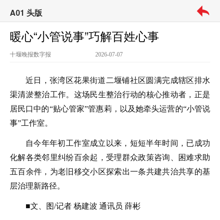
A01 头版
暖心“小管说事”巧解百姓心事
十堰晚报
数字报
2026-07-07
近日，张湾区花果街道二堰铺社区圆满完成辖区排水
渠清淤整治工作。这场民生整治行动的核心推动者，正是
居民口中的“贴心管家”管惠莉，以及她牵头运营的“小管说
事”工作室。
自今年年初工作室成立以来，短短半年时间，已成功
化解各类邻里纠纷百余起，受理群众政策咨询、困难求助
五百余件，为老旧移交小区探索出一条共建共治共享的基
层治理新路径。
■文、图/记者 杨建波 通讯员 薛彬