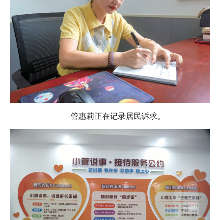
管惠莉正在记录居民诉求。