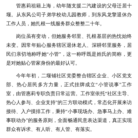
管惠莉祖籍上海，幼年随支援二汽建设的父母迁居十
堰。从东风公司子弟学校幼儿园教师，到东风龙擎退休办
工作人员，她扎根一线服务群众整整二十年。
岗位虽有变动，但她服务邻里、扎根基层的热忱始终
未变。因常年贴心服务辖区退休老人、深耕邻里服务，居
民们亲切地称呼她“小管”，这一称呼既是姓氏的简称，更
是对她贴心管家身份的最好认可。
今年年初，二堰铺社区党委整合辖区企业、小区党支
部、热心居民多方力量，正式挂牌成立“小管说事”工作
室，由管惠莉专职负责日常运营。工作室依托“社区主导、
热心人参与、企业支持”的三方联动模式，常态化开展来访
接待、入户摸排工作，秉持“小事现场办、急事马上办、难
事联动办”的服务原则，全面畅通民意表达渠道，真正实现
群众有诉求、有人听、有人管、有落实。