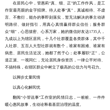
在居民心中，管惠莉“真、细、正”的工作作风，是工
作室最亮眼的金字招牌。待人处事“真”，真诚相待、不虚
言、不敷衍，能办的事即刻落实，暂无法解决的事主动讲
明路径、做好指引，用真心真情赢得群众信任；服务群
众“细”，心思缜密、心系万家，她的微信好友达1735人，
九成以上为辖区居民，十几个社群覆盖各类群体，其中千
人社群、五百人大型社群就有数个，谁家有困难、谁家有
病患、居民生活近况，她都了然于心；处事履职“正”，公
道正派、一视同仁，无论居民身份资历，一律公平对待、
不搞特殊，在辖区群众中树立了极高的公信力与号召力。
以脚步丈量民情
以真心化解民忧
翻阅“小管说事”工作室的民情日志，一桩桩、一件件
暖心惠民故事，生动诠释着基层治理的温度。