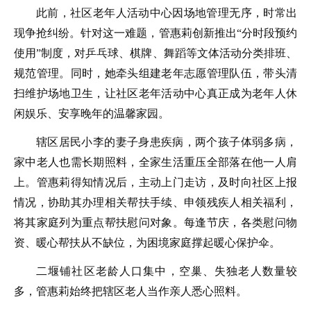
此前，社区老年人活动中心因场地管理无序，时常出
现争抢纠纷。针对这一难题，管惠莉创新推出“分时段预约
使用”制度，对乒乓球、棋牌、舞蹈等文体活动分类排班、
规范管理。同时，她牵头组建老年志愿管理队伍，带头清
扫维护场地卫生，让社区老年活动中心真正成为老年人休
闲娱乐、安享晚年的温馨家园。
辖区居民小李的妻子身患疾病，两个孩子体弱多病，
家中老人也需长期照料，全家生活重压全部落在他一人肩
上。管惠莉得知情况后，主动上门走访，及时向社区上报
情况，协助其办理相关帮扶手续、申领残疾人相关福利，
将其家庭列为重点帮扶慰问对象。每逢节庆，各类慰问物
资、暖心帮扶从不缺位，为困境家庭撑起暖心保护伞。
二堰铺社区老龄人口集中，空巢、失独老人数量较
多，管惠莉始终把辖区老人当作亲人悉心照料。